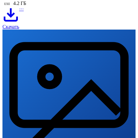
4.2 ГБ
EXE
···
Скачать