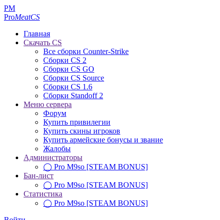
PM
Pro
MeatCS
Главная
Скачать CS
Все сборки Counter-Strike
Сборки CS 2
Сборки CS GO
Сборки CS Source
Сборки CS 1.6
Сборки Standoff 2
Меню сервера
Форум
Купить привилегии
Купить скины игроков
Купить армейские бонусы и звание
Жалобы
Администраторы
◯ Pro M9so [STEAM BONUS]
Бан-лист
◯ Pro M9so [STEAM BONUS]
Статистика
◯ Pro M9so [STEAM BONUS]
Войти