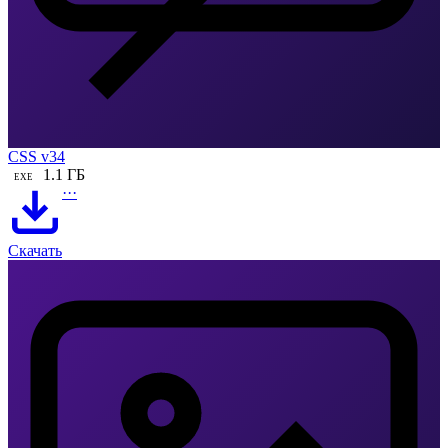
CSS v34
1.1 ГБ
EXE
···
Скачать