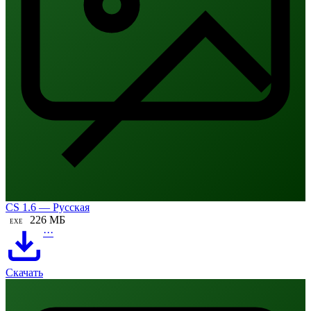
CS 1.6 — Русская
226 МБ
EXE
···
Скачать