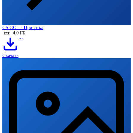
CS:GO — Приватка
4.0 ГБ
EXE
···
Скачать