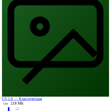
CS 1.6 — Классическая
218 МБ
EXE
···