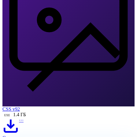
CSS v92
1.4 ГБ
EXE
···
Скачать CS 2 бесплатно на ПК
Прямая ссылка
Новая графика
Windows 10 / 11