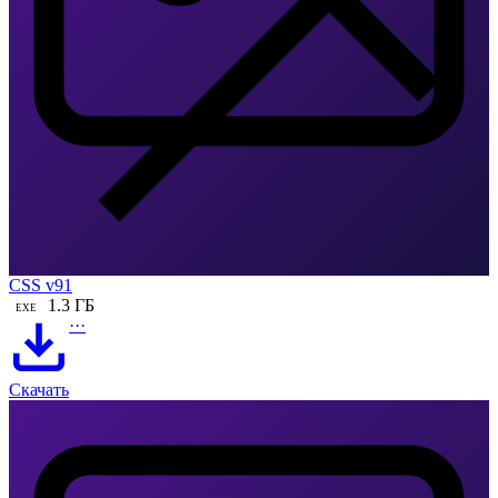
CSS v91
1.3 ГБ
EXE
···
Скачать