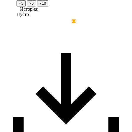
×3
×5
×10
История:
Пусто