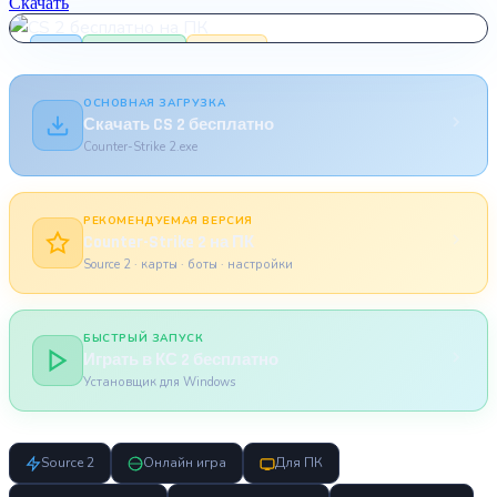
Скачать
Онлайн и боты
CS 2
FREE VERSION
SOURCE 2
ОСНОВНАЯ ЗАГРУЗКА
Скачать CS 2 бесплатно
Counter-Strike 2.exe
РЕКОМЕНДУЕМАЯ ВЕРСИЯ
Counter-Strike 2 на ПК
Source 2 · карты · боты · настройки
БЫСТРЫЙ ЗАПУСК
Играть в КС 2 бесплатно
Установщик для Windows
Source 2
Онлайн игра
Для ПК