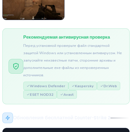
Рекомендуемая антивирусная проверка
Перед установкой проверьте файл стандартной
защитой Windows или установленным антивирусом. Не
запускайте неизвестные патчи, сторонние архивы и
дополнительные exe-файлы из непроверенных
источников.
Windows Defender
Kaspersky
Dr.Web
ESET NOD32
Avast
Обновления бесплатной Counter-Strike 2