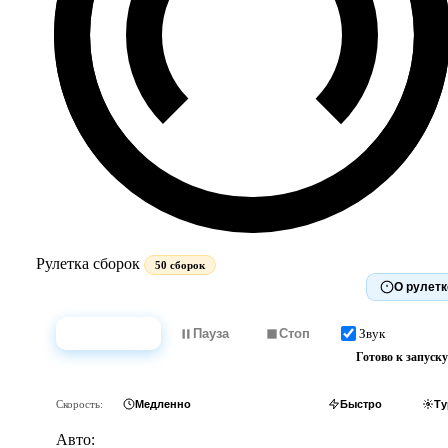
Рулетка сборок
50 сборок
О рулетк
Звук
Крутить
Пауза
Стоп
Готово к запуску
Скорость:
Медленно
Обычно
Быстро
Ту
Авто: