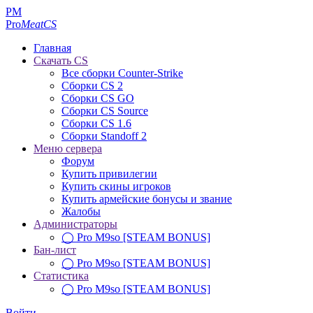
PM
Pro
MeatCS
Главная
Скачать CS
Все сборки Counter-Strike
Сборки CS 2
Сборки CS GO
Сборки CS Source
Сборки CS 1.6
Сборки Standoff 2
Меню сервера
Форум
Купить привилегии
Купить скины игроков
Купить армейские бонусы и звание
Жалобы
Администраторы
◯ Pro M9so [STEAM BONUS]
Бан-лист
◯ Pro M9so [STEAM BONUS]
Статистика
◯ Pro M9so [STEAM BONUS]
Войти