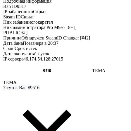
Подробная информация
Ban ID
9517
IP забаненного
Скрыт
Steam ID
Скрыт
Ник забаненного
карател
Ник администратора
Pro M9so 18+ [
PUBLIC © ]
Причина
Обнаружен SteamID Changer [#42]
Дата бана
Позавчера в 20:37
Срок
Срок истек
Дата окончания
1 суток
IP сервера
46.174.54.128:27015
9516
ТЕМА
ТЕМА
7 суток
Ban #9516