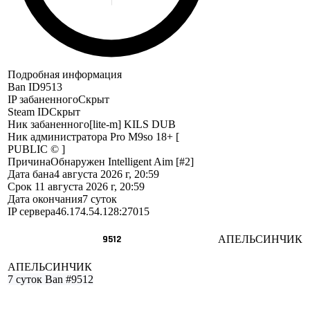
Подробная информация
Ban ID
9513
IP забаненного
Скрыт
Steam ID
Скрыт
Ник забаненного
[lite-m] KILS DUB
Ник администратора
Pro M9so 18+ [
PUBLIC © ]
Причина
Обнаружен Intelligent Aim [#2]
Дата бана
4 августа 2026 г, 20:59
Срок
11 августа 2026 г, 20:59
Дата окончания
7 суток
IP сервера
46.174.54.128:27015
9512
АПЕЛЬСИНЧИК
АПЕЛЬСИНЧИК
7 суток
Ban #9512