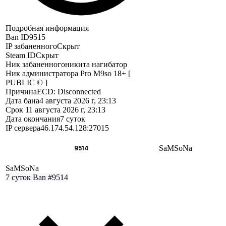
Подробная информация
Ban ID
9515
IP забаненного
Скрыт
Steam ID
Скрыт
Ник забаненного
никита нагибатор
Ник администратора
Pro M9so 18+ [
PUBLIC © ]
Причина
ECD: Disconnected
Дата бана
4 августа 2026 г, 23:13
Срок
11 августа 2026 г, 23:13
Дата окончания
7 суток
IP сервера
46.174.54.128:27015
9514
SaMSoNa
SaMSoNa
7 суток
Ban #9514