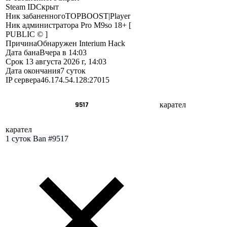
Steam ID
Скрыт
Ник забаненного
TOPBOOST|Player
Ник администратора
Pro M9so 18+ [
PUBLIC © ]
Причина
Обнаружен Interium Hack
Дата бана
Вчера в 14:03
Срок
13 августа 2026 г, 14:03
Дата окончания
7 суток
IP сервера
46.174.54.128:27015
9517
карател
карател
1 суток
Ban #9517