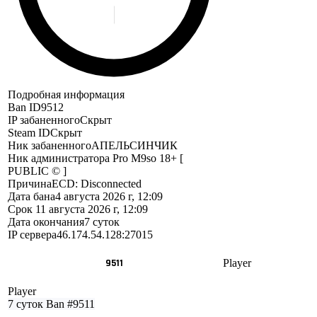
Подробная информация
Ban ID
9512
IP забаненного
Скрыт
Steam ID
Скрыт
Ник забаненного
АПЕЛЬСИНЧИК
Ник администратора
Pro M9so 18+ [
PUBLIC © ]
Причина
ECD: Disconnected
Дата бана
4 августа 2026 г, 12:09
Срок
11 августа 2026 г, 12:09
Дата окончания
7 суток
IP сервера
46.174.54.128:27015
9511
Player
Player
7 суток
Ban #9511