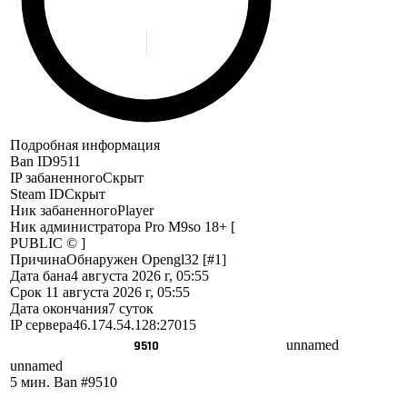
Подробная информация
Ban ID
9511
IP забаненного
Скрыт
Steam ID
Скрыт
Ник забаненного
Player
Ник администратора
Pro M9so 18+ [
PUBLIC © ]
Причина
Обнаружен Opengl32 [#1]
Дата бана
4 августа 2026 г, 05:55
Срок
11 августа 2026 г, 05:55
Дата окончания
7 суток
IP сервера
46.174.54.128:27015
unnamed
9510
unnamed
5 мин.
Ban #9510