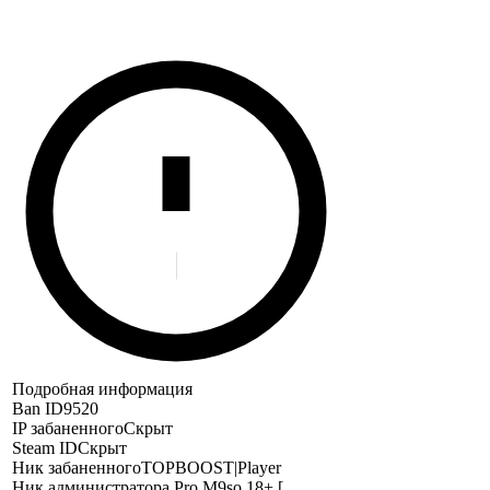
Подробная информация
Ban ID
9520
IP забаненного
Скрыт
Steam ID
Скрыт
Ник забаненного
TOPBOOST|Player
Ник администратора
Pro M9so 18+ [