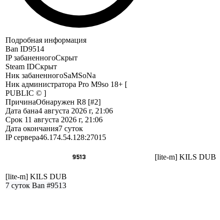
Подробная информация
Ban ID
9514
IP забаненного
Скрыт
Steam ID
Скрыт
Ник забаненного
SaMSoNa
Ник администратора
Pro M9so 18+ [
PUBLIC © ]
Причина
Обнаружен R8 [#2]
Дата бана
4 августа 2026 г, 21:06
Срок
11 августа 2026 г, 21:06
Дата окончания
7 суток
IP сервера
46.174.54.128:27015
9513
[lite-m] KILS DUB
[lite-m] KILS DUB
7 суток
Ban #9513