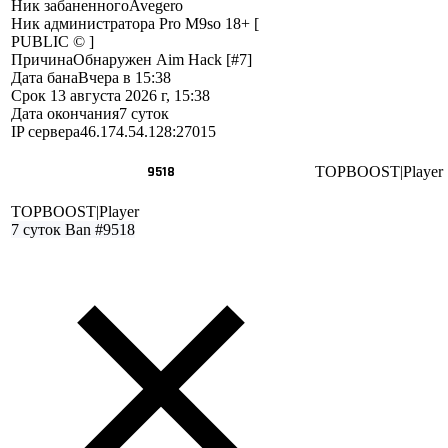
Ник забаненного
Avegero
Ник администратора
Pro M9so 18+ [
PUBLIC © ]
Причина
Обнаружен Aim Hack [#7]
Дата бана
Вчера в 15:38
Срок
13 августа 2026 г, 15:38
Дата окончания
7 суток
IP сервера
46.174.54.128:27015
9518
TOPBOOST|Player
TOPBOOST|Player
7 суток
Ban #9518