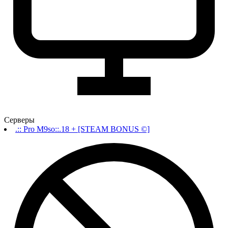
Серверы
.:: Pro M9so::.18 + [STEAM BONUS ©]