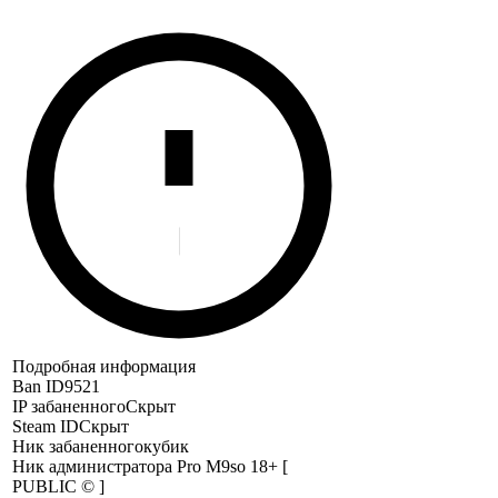
Подробная информация
Ban ID
9521
IP забаненного
Скрыт
Steam ID
Скрыт
Ник забаненного
кубик
Ник администратора
Pro M9so 18+ [
PUBLIC © ]