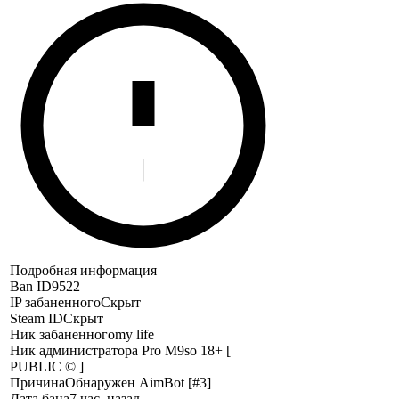
Подробная информация
Ban ID
9522
IP забаненного
Скрыт
Steam ID
Скрыт
Ник забаненного
my life
Ник администратора
Pro M9so 18+ [
PUBLIC © ]
Причина
Обнаружен AimBot [#3]
Дата бана
7 час. назад