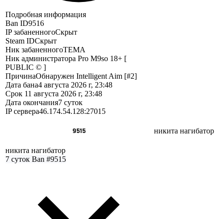
Подробная информация
Ban ID
9516
IP забаненного
Скрыт
Steam ID
Скрыт
Ник забаненного
ТЕМА
Ник администратора
Pro M9so 18+ [
PUBLIC © ]
Причина
Обнаружен Intelligent Aim [#2]
Дата бана
4 августа 2026 г, 23:48
Срок
11 августа 2026 г, 23:48
Дата окончания
7 суток
IP сервера
46.174.54.128:27015
9515
никита нагибатор
никита нагибатор
7 суток
Ban #9515