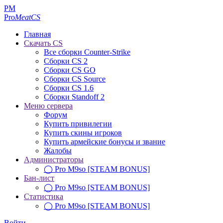
PM
Pro
MeatCS
Главная
Скачать CS
Все сборки Counter-Strike
Сборки CS 2
Сборки CS GO
Сборки CS Source
Сборки CS 1.6
Сборки Standoff 2
Меню сервера
Форум
Купить привилегии
Купить скины игроков
Купить армейские бонусы и звание
Жалобы
Администраторы
◯ Pro M9so [STEAM BONUS]
Бан-лист
◯ Pro M9so [STEAM BONUS]
Статистика
◯ Pro M9so [STEAM BONUS]
Войти