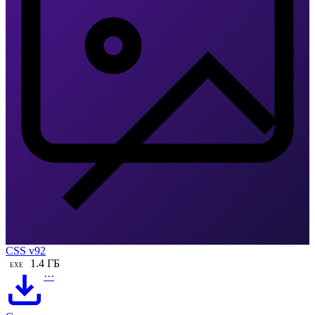
CSS v92
1.4 ГБ
EXE
···