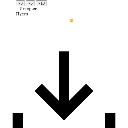
×3
×5
×10
История:
Пусто