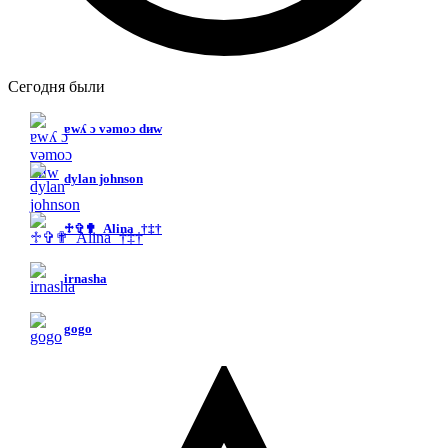
Сегодня были
ɐwʎ ɔ vǝmоɔ dиw
dylan johnson
♱✞✟_Alina_†‡†
irnasha
gogo