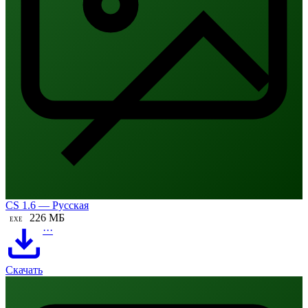
CS 1.6 — Русская
226 МБ
EXE
···
Скачать