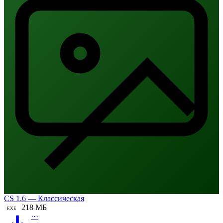
CS 1.6 — Классическая
218 МБ
EXE
···