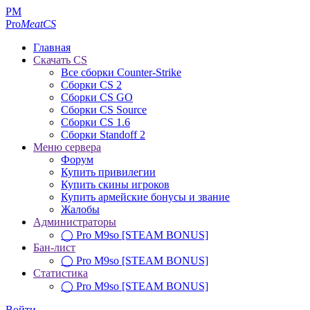
PM
Pro
MeatCS
Главная
Скачать CS
Все сборки Counter-Strike
Сборки CS 2
Сборки CS GO
Сборки CS Source
Сборки CS 1.6
Сборки Standoff 2
Меню сервера
Форум
Купить привилегии
Купить скины игроков
Купить армейские бонусы и звание
Жалобы
Администраторы
◯ Pro M9so [STEAM BONUS]
Бан-лист
◯ Pro M9so [STEAM BONUS]
Статистика
◯ Pro M9so [STEAM BONUS]
Войти