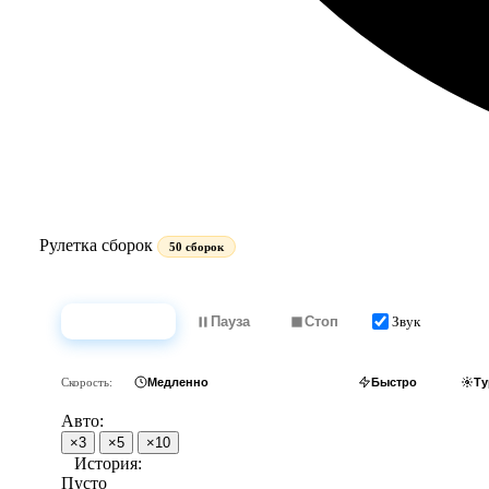
Рулетка сборок
50 сборок
Звук
Крутить
Пауза
Стоп
Скорость:
Медленно
Обычно
Быстро
Ту
Авто:
×3
×5
×10
История:
Пусто