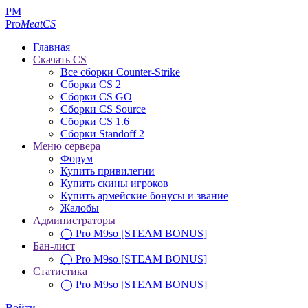
PM
Pro
MeatCS
Главная
Скачать CS
Все сборки Counter-Strike
Сборки CS 2
Сборки CS GO
Сборки CS Source
Сборки CS 1.6
Сборки Standoff 2
Меню сервера
Форум
Купить привилегии
Купить скины игроков
Купить армейские бонусы и звание
Жалобы
Администраторы
◯ Pro M9so [STEAM BONUS]
Бан-лист
◯ Pro M9so [STEAM BONUS]
Статистика
◯ Pro M9so [STEAM BONUS]
Войти