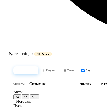
Рулетка сборок
50 сборок
Звук
Крутить
Пауза
Стоп
Скорость:
Медленно
Обычно
Быстро
Ту
Авто:
×3
×5
×10
История:
Пусто