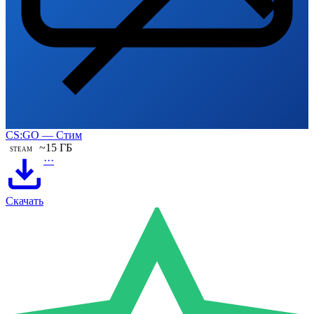
CS:GO — Стим
~15 ГБ
STEAM
···
Скачать