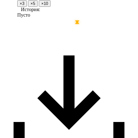
×3
×5
×10
История:
Пусто