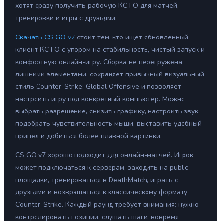
хотят сразу получить рабочую КС ГО для матчей,
тренировки и игры с друзьями.
Скачать CS GO v7
стоит тем, кто ищет обновлённый
клиент КС ГО с упором на стабильность, чистый запуск и
комфортную онлайн-игру. Сборка не перегружена
лишними элементами, сохраняет привычный визуальный
стиль Counter-Strike: Global Offensive и позволяет
настроить игру под конкретный компьютер. Можно
выбрать разрешение, снизить графику, настроить звук,
подобрать чувствительность мыши, выставить удобный
прицел и добиться более плавной картинки.
CS GO v7 хорошо подходит для онлайн-матчей. Игрок
может подключаться к серверам, заходить на public-
площадки, тренироваться в DeathMatch, играть с
друзьями и возвращаться к классическому формату
Counter-Strike. Каждый раунд требует внимания: нужно
контролировать позиции, слушать шаги, вовремя