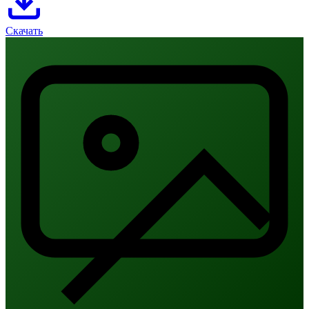
Скачать