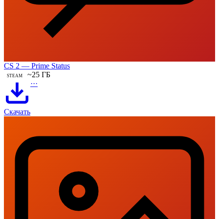
CS 2 — Prime Status
~25 ГБ
STEAM
···
Скачать