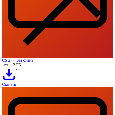
CS 2 — Без стима
12 ГБ
EXE
···
Скачать