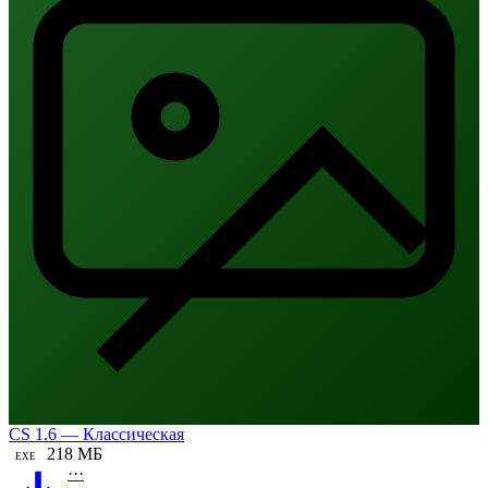
CS 1.6 — Классическая
218 МБ
EXE
···