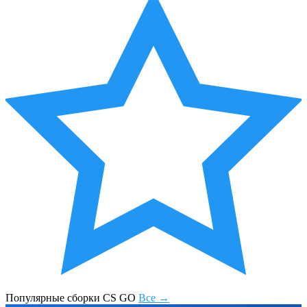
Популярные сборки CS GO
Все →