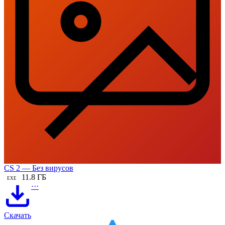
CS 2 — Без вирусов
11.8 ГБ
EXE
···
Скачать