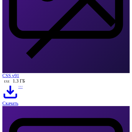
CSS v91
1.3 ГБ
EXE
···
Скачать