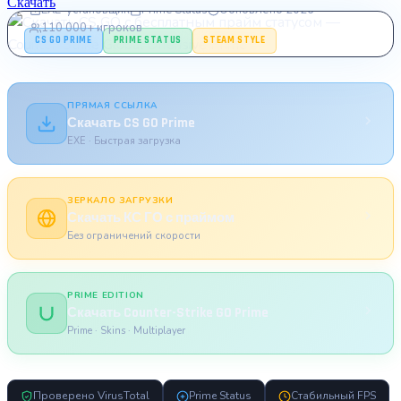
Скачать
EXE-установщик
Prime Status
Обновлено 2026
110 000+ игроков
CS GO PRIME
PRIME STATUS
STEAM STYLE
ПРЯМАЯ ССЫЛКА
Скачать CS GO Prime
EXE · Быстрая загрузка
ЗЕРКАЛО ЗАГРУЗКИ
Скачать КС ГО с праймом
Без ограничений скорости
PRIME EDITION
Скачать Counter-Strike GO Prime
Prime · Skins · Multiplayer
Проверено VirusTotal
Prime Status
Стабильный FPS