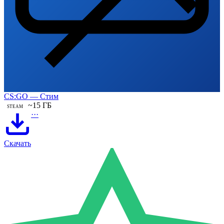
CS:GO — Стим
~15 ГБ
STEAM
···
Скачать