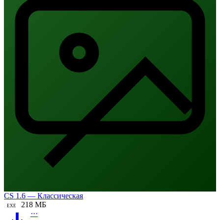
CS 1.6 — Классическая
218 МБ
EXE
···