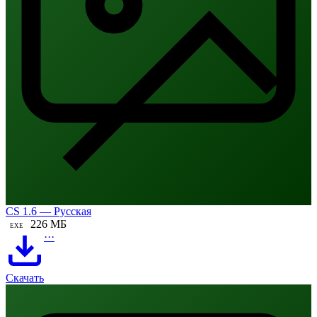
CS 1.6 — Русская
226 МБ
EXE
···
Скачать