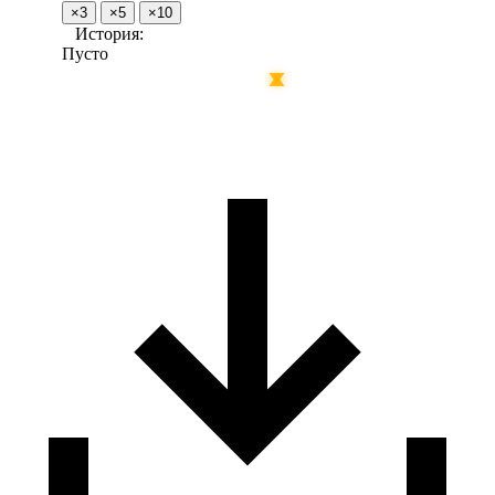
×3
×5
×10
История:
Пусто