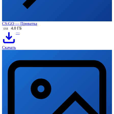
CS:GO — Приватка
4.0 ГБ
EXE
···
Скачать