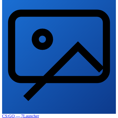
CS:GO — 7Launcher