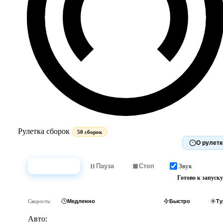
Рулетка сборок
50 сборок
О рулетк
Звук
Крутить
Пауза
Стоп
Готово к запуску
Скорость:
Медленно
Обычно
Быстро
Ту
Авто: