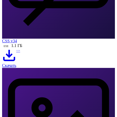
CSS v34
1.1 ГБ
EXE
···
Скачать