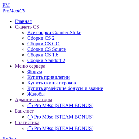
PM
Pro
MeatCS
Главная
Скачать CS
Все сборки Counter-Strike
Сборки CS 2
Сборки CS GO
Сборки CS Source
Сборки CS 1.6
Сборки Standoff 2
Меню сервера
Форум
Купить привилегии
Купить скины игроков
Купить армейские бонусы и звание
Жалобы
Администраторы
◯ Pro M9so [STEAM BONUS]
Бан-лист
◯ Pro M9so [STEAM BONUS]
Статистика
◯ Pro M9so [STEAM BONUS]
Войти