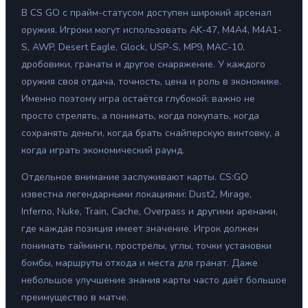
В CS GO с прайм-статусом доступен широкий арсенал
оружия. Игроки могут использовать AK-47, M4A4, M4A1-
S, AWP, Desert Eagle, Glock, USP-S, MP9, MAC-10,
дробовики, гранаты и другое снаряжение. У каждого
оружия своя отдача, точность, цена и роль в экономике.
Именно поэтому игра остаётся глубокой: важно не
просто стрелять, а понимать, когда покупать, когда
сохранять деньги, когда брать снайперскую винтовку, а
когда играть экономический раунд.
Отдельное внимание заслуживают карты. CS:GO
известна легендарными локациями: Dust2, Mirage,
Inferno, Nuke, Train, Cache, Overpass и другими аренами,
где каждая позиция имеет значение. Игрок должен
понимать тайминги, прострелы, углы, точки установки
бомбы, маршруты отхода и места для гранат. Даже
небольшое улучшение знания карты часто даёт большое
преимущество в матче.