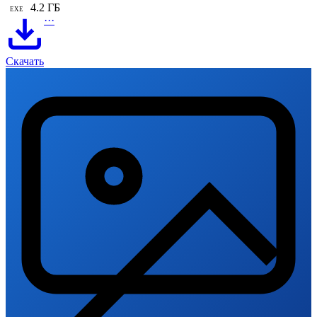
4.2 ГБ
EXE
···
Скачать