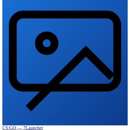
CS:GO — 7Launcher