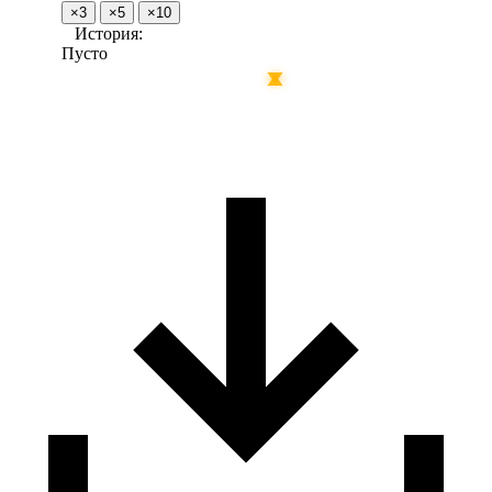
×3
×5
×10
История:
Пусто