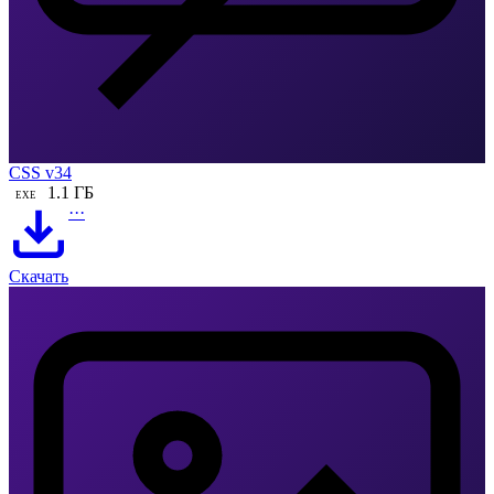
CSS v34
1.1 ГБ
EXE
···
Скачать