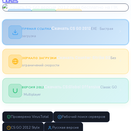
Скачать
55 000+ игроков
CS GO 2012
CLASSIC GO
VALVE BUILD
Скачать CS GO 2012
EXE · Быстрая
ПРЯМАЯ ССЫЛКА
загрузка
Скачать Counter-Strike GO
Без
ЗЕРКАЛО ЗАГРУЗКИ
ограничений скорости
Скачать CS:Global Offensive
Classic GO
ВЕРСИЯ 2012
· Multiplayer
Проверено VirusTotal
Рабочий поиск серверов
CS:GO 2012 Style
Русская версия