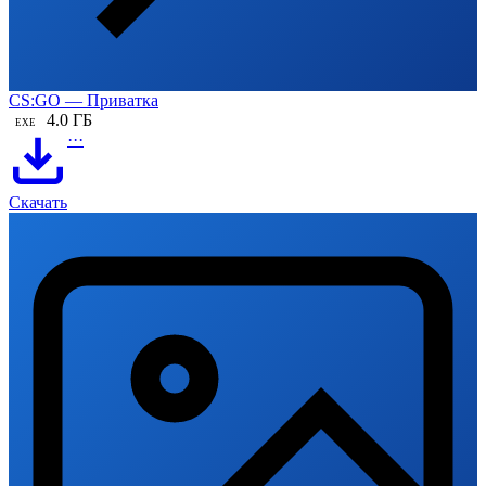
CS:GO — Приватка
4.0 ГБ
EXE
···
Скачать