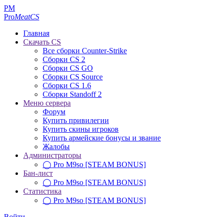
PM
Pro
MeatCS
Главная
Скачать CS
Все сборки Counter-Strike
Сборки CS 2
Сборки CS GO
Сборки CS Source
Сборки CS 1.6
Сборки Standoff 2
Меню сервера
Форум
Купить привилегии
Купить скины игроков
Купить армейские бонусы и звание
Жалобы
Администраторы
◯ Pro M9so [STEAM BONUS]
Бан-лист
◯ Pro M9so [STEAM BONUS]
Статистика
◯ Pro M9so [STEAM BONUS]
Войти