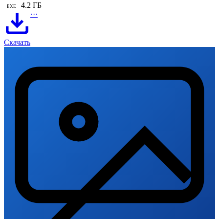
4.2 ГБ
EXE
···
Скачать