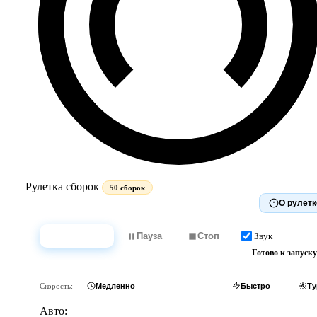
Рулетка сборок
50 сборок
О рулетк
Звук
Крутить
Пауза
Стоп
Готово к запуску
Скорость:
Медленно
Обычно
Быстро
Ту
Авто: