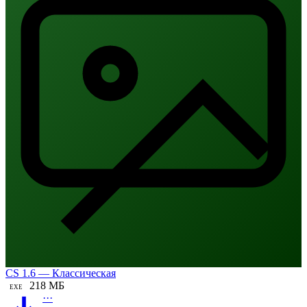
CS 1.6 — Классическая
218 МБ
EXE
···