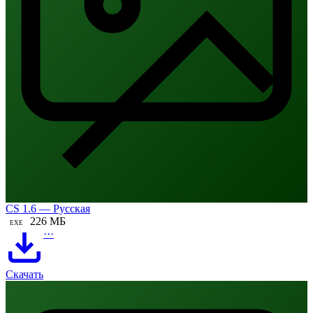
CS 1.6 — Русская
226 МБ
EXE
···
Скачать