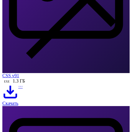
CSS v91
1.3 ГБ
EXE
···
Скачать