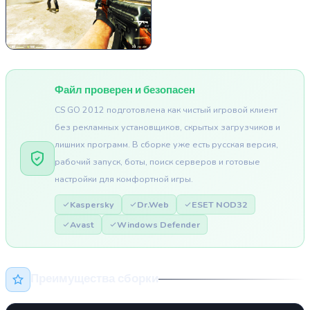
Файл проверен и безопасен
CS GO 2012 подготовлена как чистый игровой клиент
без рекламных установщиков, скрытых загрузчиков и
лишних программ. В сборке уже есть русская версия,
рабочий запуск, боты, поиск серверов и готовые
настройки для комфортной игры.
Kaspersky
Dr.Web
ESET NOD32
Avast
Windows Defender
Преимущества сборки