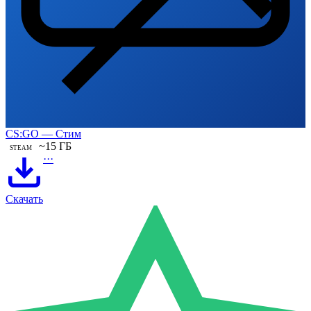
CS:GO — Стим
~15 ГБ
STEAM
···
Скачать