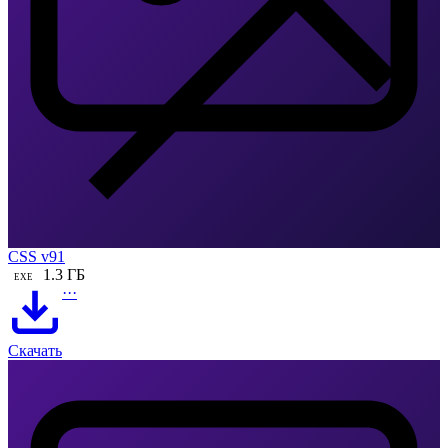
CSS v91
1.3 ГБ
EXE
···
Скачать