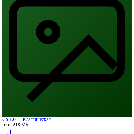
CS 1.6 — Классическая
218 МБ
EXE
···