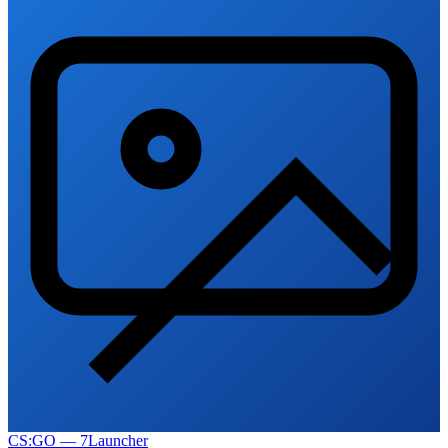
CS:GO — 7Launcher