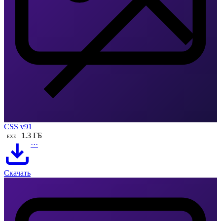
CSS v91
1.3 ГБ
EXE
···
Скачать