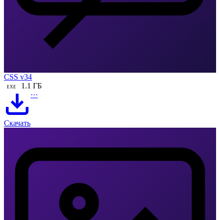
CSS v34
1.1 ГБ
EXE
···
Скачать