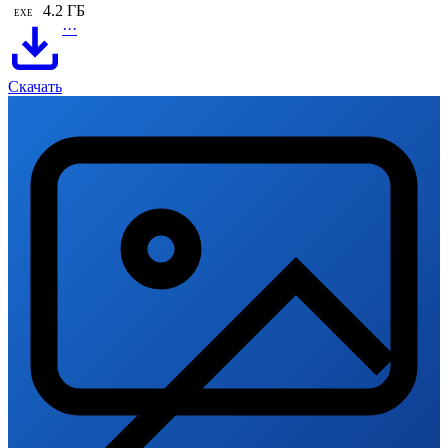
4.2 ГБ
EXE
···
Скачать