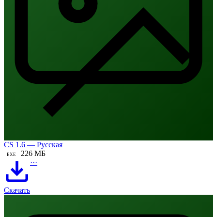
CS 1.6 — Русская
226 МБ
EXE
···
Скачать