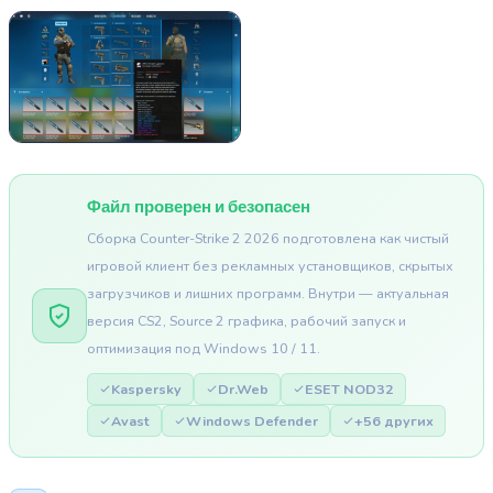
Файл проверен и безопасен
Сборка Counter-Strike 2 2026 подготовлена как чистый
игровой клиент без рекламных установщиков, скрытых
загрузчиков и лишних программ. Внутри — актуальная
версия CS2, Source 2 графика, рабочий запуск и
оптимизация под Windows 10 / 11.
Kaspersky
Dr.Web
ESET NOD32
Avast
Windows Defender
+56 других