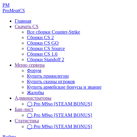
PM
Pro
MeatCS
Главная
Скачать CS
Все сборки Counter-Strike
Сборки CS 2
Сборки CS GO
Сборки CS Source
Сборки CS 1.6
Сборки Standoff 2
Меню сервера
Форум
Купить привилегии
Купить скины игроков
Купить армейские бонусы и звание
Жалобы
Администраторы
◯ Pro M9so [STEAM BONUS]
Бан-лист
◯ Pro M9so [STEAM BONUS]
Статистика
◯ Pro M9so [STEAM BONUS]
Войти