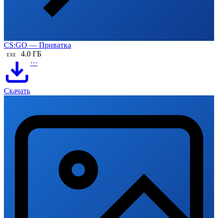
CS:GO — Приватка
4.0 ГБ
EXE
···
Скачать