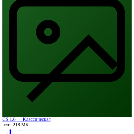
CS 1.6 — Классическая
218 МБ
EXE
···