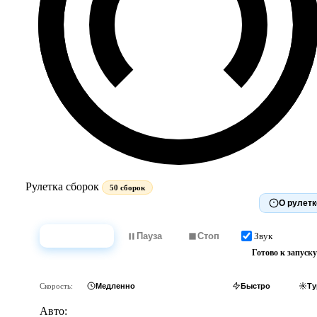
Рулетка сборок
50 сборок
О рулетк
Звук
Крутить
Пауза
Стоп
Готово к запуску
Скорость:
Медленно
Обычно
Быстро
Ту
Авто: