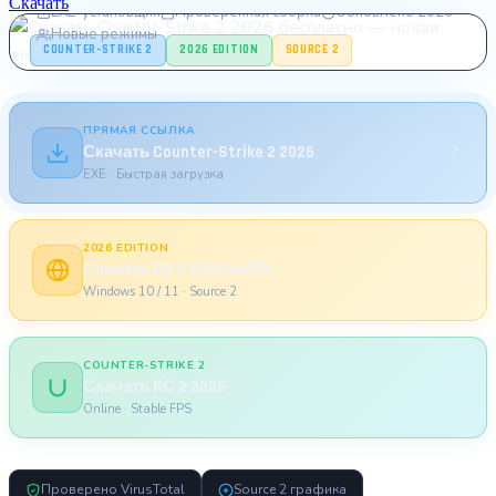
Скачать
EXE-установщик
Проверенная сборка
Обновлено 2026
Новые режимы
COUNTER-STRIKE 2
2026 EDITION
SOURCE 2
ПРЯМАЯ ССЫЛКА
Скачать Counter-Strike 2 2026
EXE · Быстрая загрузка
2026 EDITION
Скачать CS 2 2026 на ПК
Windows 10 / 11 · Source 2
COUNTER-STRIKE 2
Скачать КС 2 2026
Online · Stable FPS
Проверено VirusTotal
Source 2 графика