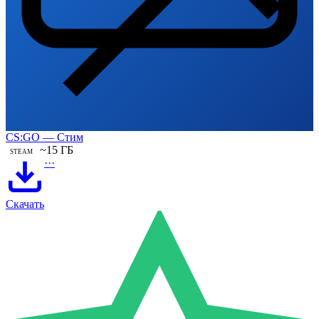
CS:GO — Стим
~15 ГБ
STEAM
···
Скачать