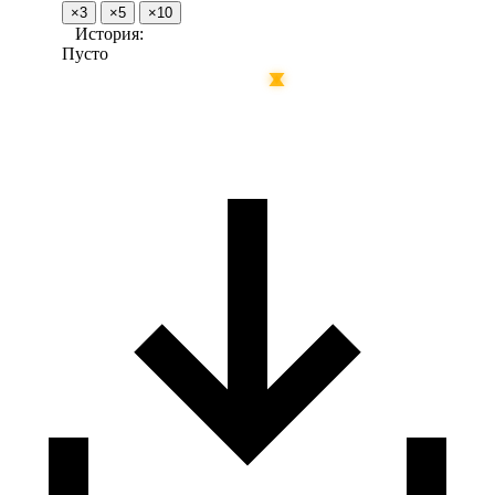
×3
×5
×10
История:
Пусто