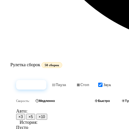
Рулетка сборок
50 сборок
Звук
Крутить
Пауза
Стоп
Скорость:
Медленно
Обычно
Быстро
Ту
Авто:
×3
×5
×10
История:
Пусто