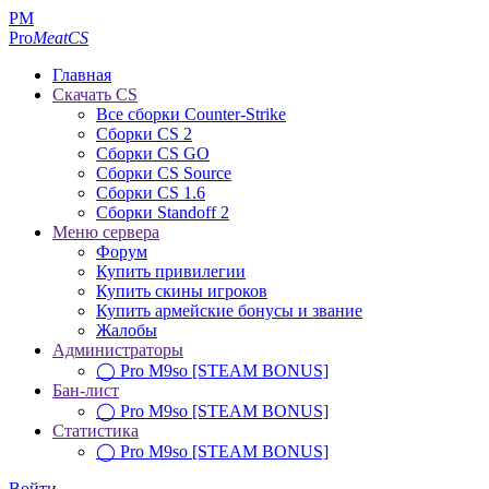
PM
Pro
MeatCS
Главная
Скачать CS
Все сборки Counter-Strike
Сборки CS 2
Сборки CS GO
Сборки CS Source
Сборки CS 1.6
Сборки Standoff 2
Меню сервера
Форум
Купить привилегии
Купить скины игроков
Купить армейские бонусы и звание
Жалобы
Администраторы
◯ Pro M9so [STEAM BONUS]
Бан-лист
◯ Pro M9so [STEAM BONUS]
Статистика
◯ Pro M9so [STEAM BONUS]
Войти