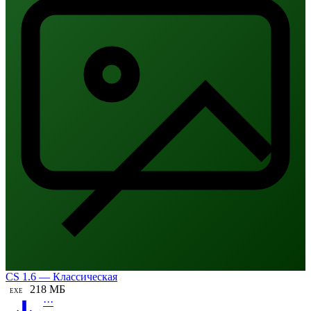
CS 1.6 — Классическая
218 МБ
EXE
···