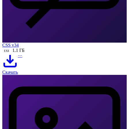
CSS v34
1.1 ГБ
EXE
···
Скачать