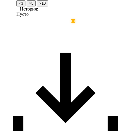
×3
×5
×10
История:
Пусто