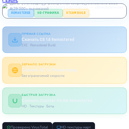
Скачать
EXE-установщик
Проверенная сборка
Обновлено 2026
29 000+ скачиваний
REMASTERED
HD-ГРАФИКА
STEAM BUILD
ПРЯМАЯ ССЫЛКА
Скачать CS 1.6 Remastered
EXE · Remastered Build
ЗЕРКАЛО ЗАГРУЗКИ
Скачать КС 1.6 Ремастеред
Без ограничений скорости
БЫСТРАЯ ЗАГРУЗКА
Скачать Counter-Strike Remastered
HD · Текстуры · Боты
Проверено VirusTotal
HD-текстуры карт