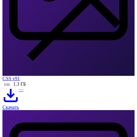
CSS v91
1.3 ГБ
EXE
···
Скачать