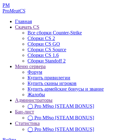
PM
Pro
MeatCS
Главная
Скачать CS
Все сборки Counter-Strike
Сборки CS 2
Сборки CS GO
Сборки CS Source
Сборки CS 1.6
Сборки Standoff 2
Меню сервера
Форум
Купить привилегии
Купить скины игроков
Купить армейские бонусы и звание
Жалобы
Администраторы
◯ Pro M9so [STEAM BONUS]
Бан-лист
◯ Pro M9so [STEAM BONUS]
Статистика
◯ Pro M9so [STEAM BONUS]
Войти