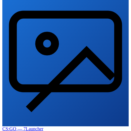
CS:GO — 7Launcher