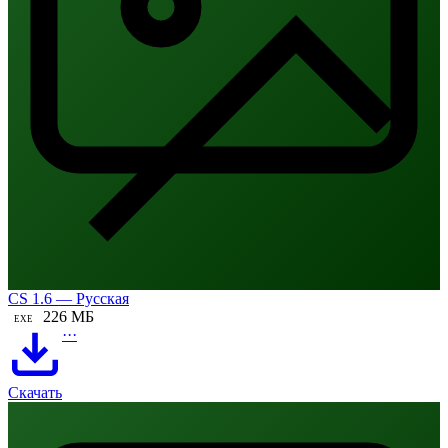
CS 1.6 — Русская
226 МБ
EXE
···
Скачать