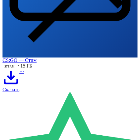
CS:GO — Стим
~15 ГБ
STEAM
···
Скачать