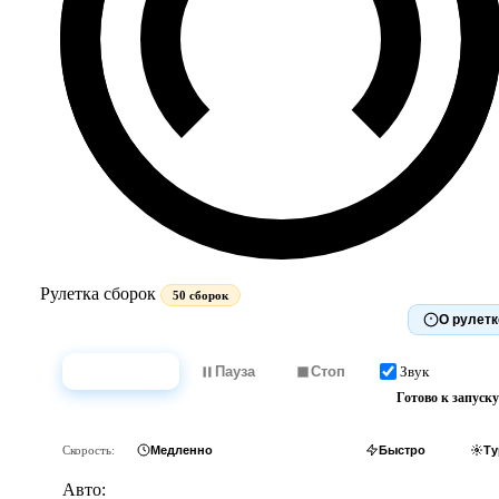
Рулетка сборок
50 сборок
О рулетк
Звук
Крутить
Пауза
Стоп
Готово к запуску
Скорость:
Медленно
Обычно
Быстро
Ту
Авто: