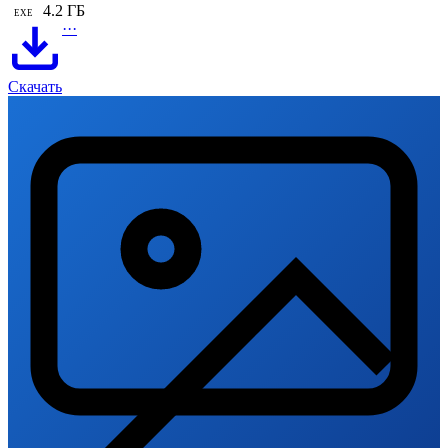
4.2 ГБ
EXE
···
Скачать