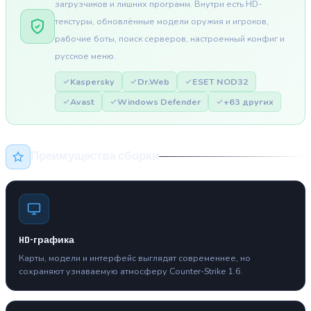
загрузчиков и лишних программ. Внутри есть HD-
текстуры, обновлённые модели оружия и игроков,
рабочие боты, поиск серверов, настроенный конфиг и
русское меню.
Kaspersky
Dr.Web
ESET NOD32
Avast
Windows Defender
+63 других
Преимущества сборки
HD-графика
Карты, модели и интерфейс выглядят современнее, но
сохраняют узнаваемую атмосферу Counter-Strike 1.6.