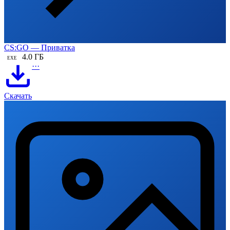
CS:GO — Приватка
4.0 ГБ
EXE
···
Скачать