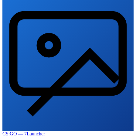
CS:GO — 7Launcher