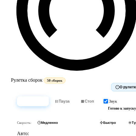
Рулетка сборок
50 сборок
О рулетк
Звук
Крутить
Пауза
Стоп
Готово к запуску
Скорость:
Медленно
Обычно
Быстро
Ту
Авто: