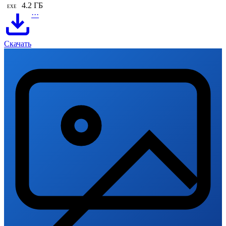
4.2 ГБ
EXE
···
Скачать