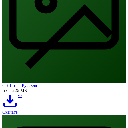
CS 1.6 — Русская
226 МБ
EXE
···
Скачать