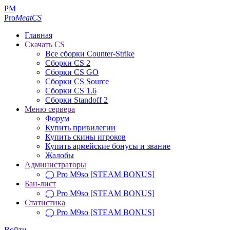
PM
Pro
MeatCS
Главная
Скачать CS
Все сборки Counter-Strike
Сборки CS 2
Сборки CS GO
Сборки CS Source
Сборки CS 1.6
Сборки Standoff 2
Меню сервера
Форум
Купить привилегии
Купить скины игроков
Купить армейские бонусы и звание
Жалобы
Администраторы
◯ Pro M9so [STEAM BONUS]
Бан-лист
◯ Pro M9so [STEAM BONUS]
Статистика
◯ Pro M9so [STEAM BONUS]
Войти