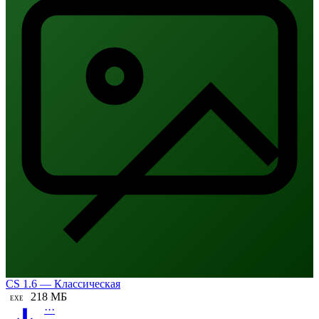
CS 1.6 — Классическая
218 МБ
EXE
···