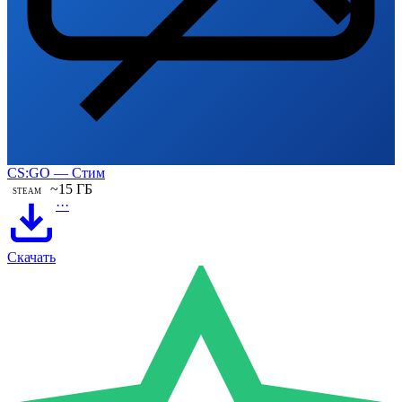
CS:GO — Стим
~15 ГБ
STEAM
···
Скачать