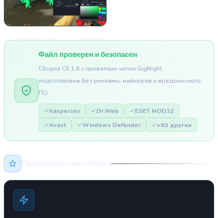
Файл проверен и безопасен
Сборка CS 1.6 с приватным читом GigNight
подготовлена без рекламы, майнеров и вредоносного
ПО.
Kaspersky
Dr.Web
ESET NOD32
Avast
Windows Defender
+63 других
Преимущества сборки