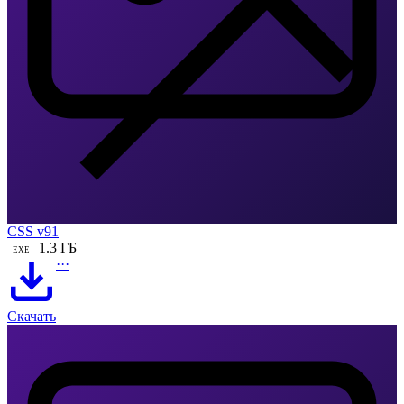
CSS v91
1.3 ГБ
EXE
···
Скачать