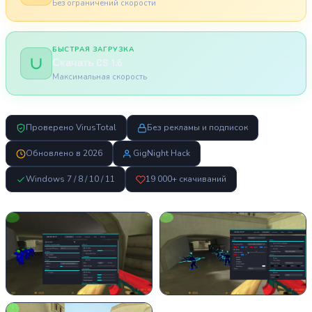
Без ограничений скорости
БЫСТРАЯ ЗАГРУЗКА
Скачать CS 1.6
Максимальная скорость
Проверено VirusTotal
Без рекламы и подписок
Обновлено в 2026
GigNight Hack
Windows 7 / 8 / 10 / 11
19 000+ скачиваний