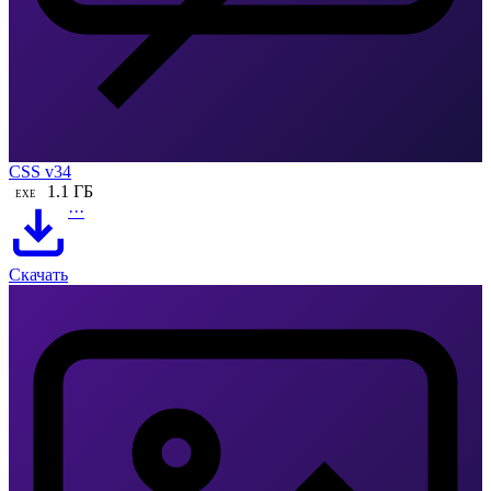
CSS v34
1.1 ГБ
EXE
···
Скачать