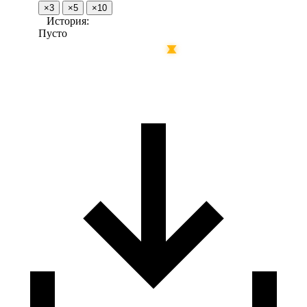
×3
×5
×10
История:
Пусто