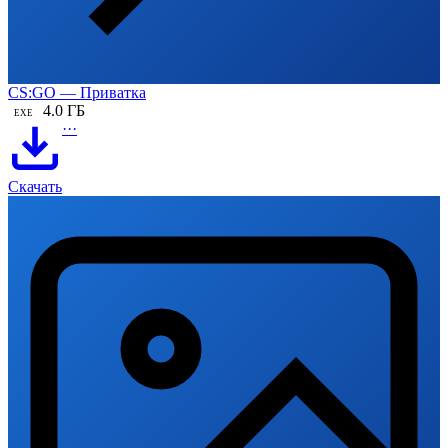
CS:GO — Приватка
4.0 ГБ
EXE
···
Скачать