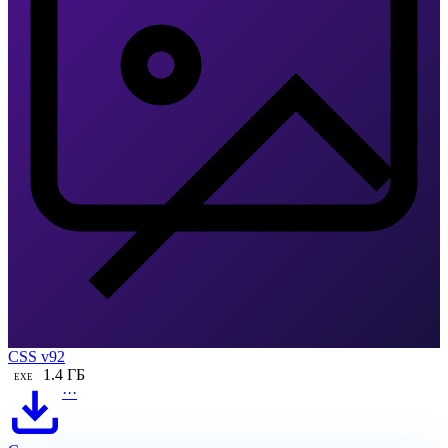
CSS v92
1.4 ГБ
EXE
···