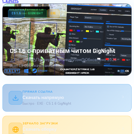
Скачать
CS 1.6
GIGNIGHT
EXE
CS 1.6 с приватным читом GigNight
EXE-файл
Проверена антивирусом
Обновлено 2026
от 19 000 скачиваний
ПРЯМАЯ ССЫЛКА
Скачать напрямую
Быстро · EXE · CS 1.6 GigNight
ЗЕРКАЛО ЗАГРУЗКИ
Скачать сборку