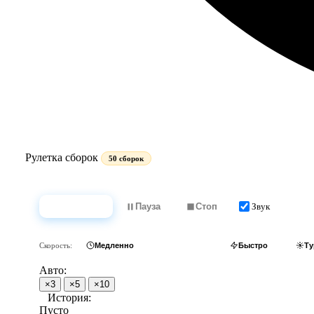
Рулетка сборок
50 сборок
Звук
Крутить
Пауза
Стоп
Скорость:
Медленно
Обычно
Быстро
Ту
Авто:
×3
×5
×10
История:
Пусто