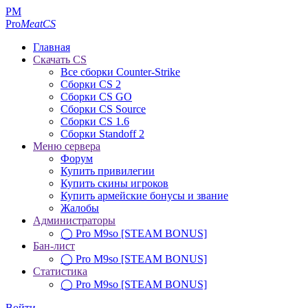
PM
Pro
MeatCS
Главная
Скачать CS
Все сборки Counter-Strike
Сборки CS 2
Сборки CS GO
Сборки CS Source
Сборки CS 1.6
Сборки Standoff 2
Меню сервера
Форум
Купить привилегии
Купить скины игроков
Купить армейские бонусы и звание
Жалобы
Администраторы
◯ Pro M9so [STEAM BONUS]
Бан-лист
◯ Pro M9so [STEAM BONUS]
Статистика
◯ Pro M9so [STEAM BONUS]
Войти