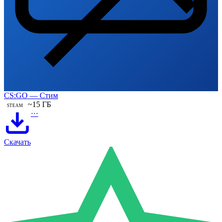
CS:GO — Стим
~15 ГБ
STEAM
···
Скачать