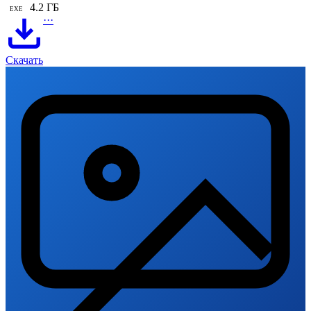
4.2 ГБ
EXE
···
Скачать