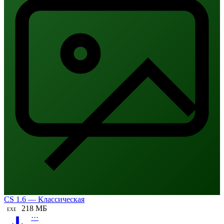
CS 1.6 — Классическая
218 МБ
EXE
···