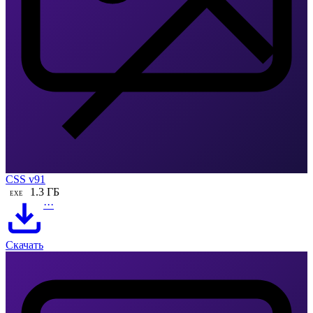
CSS v91
1.3 ГБ
EXE
···
Скачать