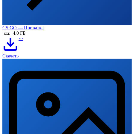
CS:GO — Приватка
4.0 ГБ
EXE
···
Скачать