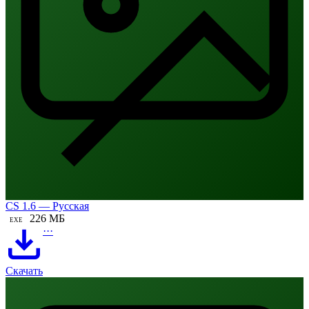
CS 1.6 — Русская
226 МБ
EXE
···
Скачать