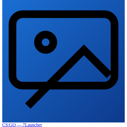
CS:GO — 7Launcher