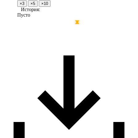
×3
×5
×10
История:
Пусто