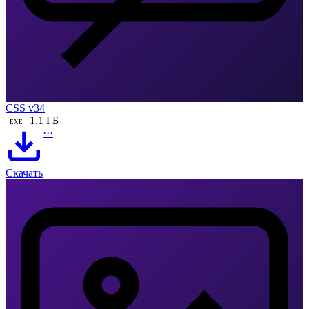
CSS v34
1.1 ГБ
EXE
···
Скачать