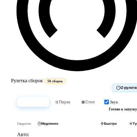
Рулетка сборок
50 сборок
О рулетк
Звук
Крутить
Пауза
Стоп
Готово к запуску
Скорость:
Медленно
Обычно
Быстро
Ту
Авто: