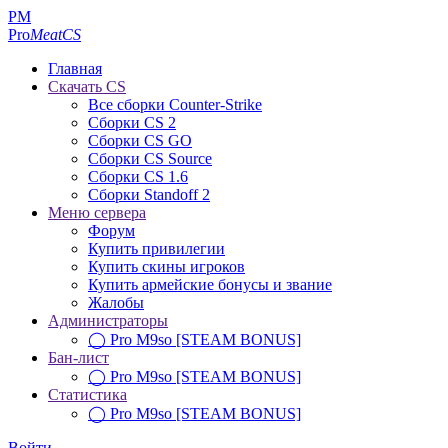
PM
Pro
MeatCS
Главная
Скачать CS
Все сборки Counter-Strike
Сборки CS 2
Сборки CS GO
Сборки CS Source
Сборки CS 1.6
Сборки Standoff 2
Меню сервера
Форум
Купить привилегии
Купить скины игроков
Купить армейские бонусы и звание
Жалобы
Администраторы
◯ Pro M9so [STEAM BONUS]
Бан-лист
◯ Pro M9so [STEAM BONUS]
Статистика
◯ Pro M9so [STEAM BONUS]
Войти