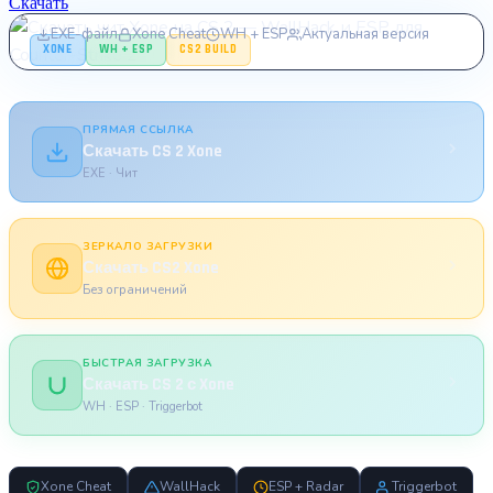
функционал
Скачать
EXE-файл
Xone Cheat
WH + ESP
Актуальная версия
XONE
WH + ESP
CS2 BUILD
ПРЯМАЯ ССЫЛКА
Скачать CS 2 Xone
EXE · Чит
ЗЕРКАЛО ЗАГРУЗКИ
Скачать CS2 Xone
Без ограничений
БЫСТРАЯ ЗАГРУЗКА
Скачать CS 2 с Xone
WH · ESP · Triggerbot
Xone Cheat
WallHack
ESP + Radar
Triggerbot