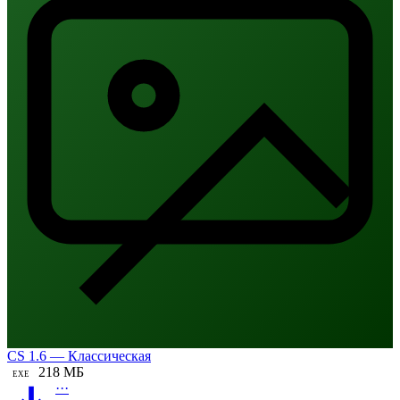
CS 1.6 — Классическая
218 МБ
EXE
···