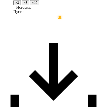
×3
×5
×10
История:
Пусто