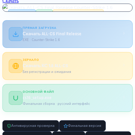
Скачать
Для слабых ПК
ALL-CS FINAL
CS 1.6
WINDOWS XP / 7 / 8 / 10 / 11
ПРЯМАЯ ЗАГРУЗКА
Скачать ALL-CS Final Release
EXE · Counter-Strike 1.6
ЗЕРКАЛО
Скачать КС 1.6 ALL-CS
Без регистрации и ожидания
ОСНОВНОЙ ФАЙЛ
cs16_setup.exe
Финальная сборка · русский интерфейс
Антивирусная проверка
Финальная версия