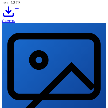
4.2 ГБ
EXE
···
Скачать