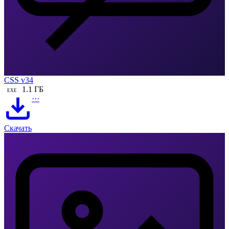
CSS v34
1.1 ГБ
EXE
···
Скачать