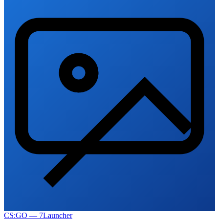
CS:GO — 7Launcher