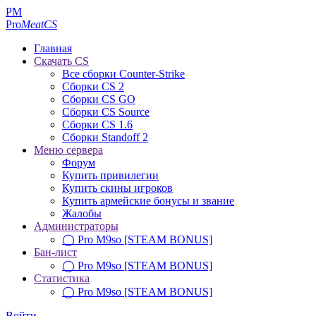
PM
Pro
MeatCS
Главная
Скачать CS
Все сборки Counter-Strike
Сборки CS 2
Сборки CS GO
Сборки CS Source
Сборки CS 1.6
Сборки Standoff 2
Меню сервера
Форум
Купить привилегии
Купить скины игроков
Купить армейские бонусы и звание
Жалобы
Администраторы
◯ Pro M9so [STEAM BONUS]
Бан-лист
◯ Pro M9so [STEAM BONUS]
Статистика
◯ Pro M9so [STEAM BONUS]
Войти