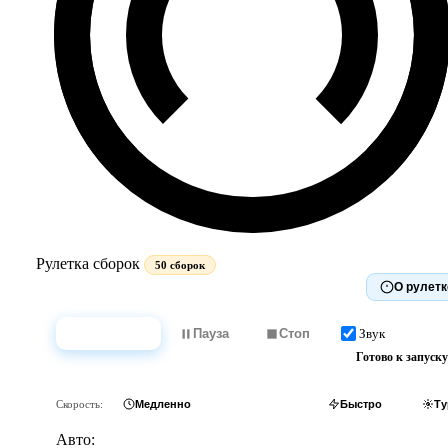
Рулетка сборок
50 сборок
О рулетк
Звук
Крутить
Пауза
Стоп
Готово к запуску
Скорость:
Медленно
Обычно
Быстро
Ту
Авто: