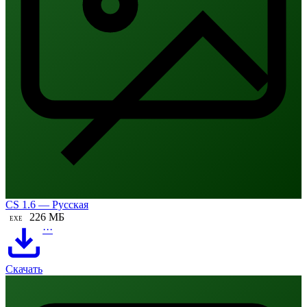
CS 1.6 — Русская
226 МБ
EXE
···
Скачать