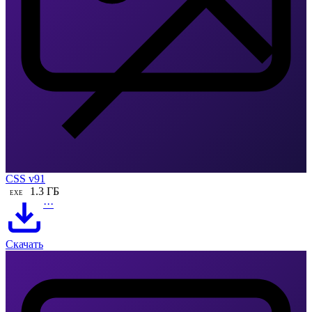
CSS v91
1.3 ГБ
EXE
···
Скачать