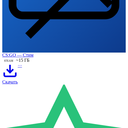
CS:GO — Стим
~15 ГБ
STEAM
···
Скачать