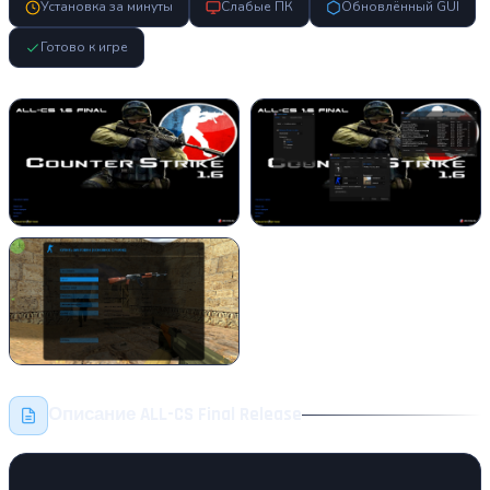
Установка за минуты
Слабые ПК
Обновлённый GUI
Готово к игре
Описание ALL-CS Final Release