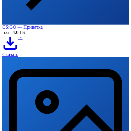
CS:GO — Приватка
4.0 ГБ
EXE
···
Скачать